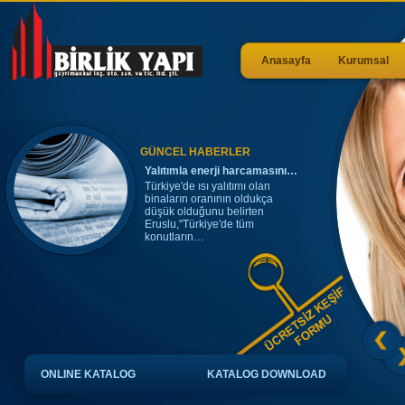
Anasayfa
Kurumsal
Su yalıtımı olmayan binalar…
Yalıtımsız bina 10 yılda taşıma
kapasitesini kaybediyor.
Yalıtım eksikliğinin, yapılarda
korozyonun oluşmasındaki…
GÜNCEL HABERLER
Yalıtımla enerji harcamasını…
Türkiye'de ısı yalıtımı olan
binaların oranının oldukça
düşük olduğunu belirten
Eruslu,"Türkiye'de tüm
konutların…
Yalıtımda Kampanya
Tüm kredi kartlarına 9 taksit
Birlik Yapı güvencesiyle
ÜCRETSİZ KEŞİF
ÜCRETSİZ KEŞİF VE TEKLİF
İÇİN BİZİ ARAYIN. 0332 248 20
ONLINE KATALOG
KATALOG DOWNLOAD
88